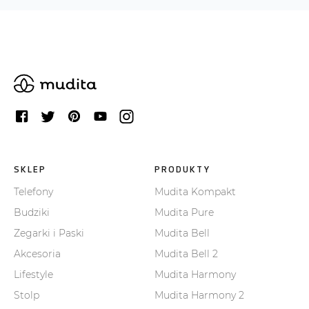
SKLEP
PRODUKTY
Telefony
Mudita Kompakt
Budziki
Mudita Pure
Zegarki i Paski
Mudita Bell
Akcesoria
Mudita Bell 2
Lifestyle
Mudita Harmony
Stolp
Mudita Harmony 2