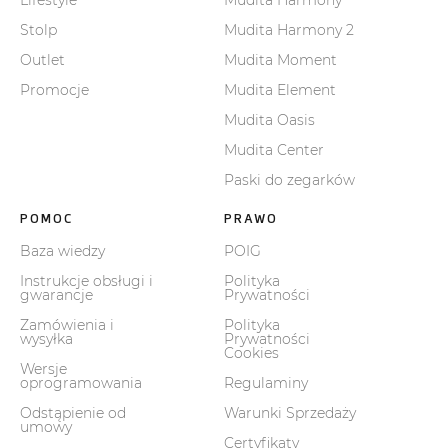
Lifestyle
Mudita Harmony
Stolp
Mudita Harmony 2
Outlet
Mudita Moment
Promocje
Mudita Element
Mudita Oasis
Mudita Center
Paski do zegarków
POMOC
PRAWO
Baza wiedzy
POIG
Instrukcje obsługi i
Polityka
gwarancje
Prywatności
Zamówienia i
Polityka
wysyłka
Prywatności
Cookies
Wersje
oprogramowania
Regulaminy
Odstąpienie od
Warunki Sprzedaży
umowy
Certyfikaty