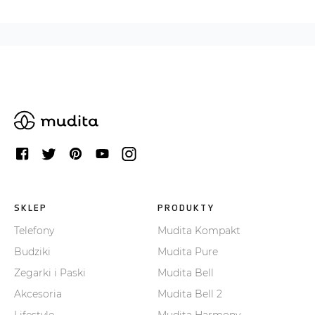
SKLEP
PRODUKTY
Telefony
Mudita Kompakt
Budziki
Mudita Pure
Zegarki i Paski
Mudita Bell
Akcesoria
Mudita Bell 2