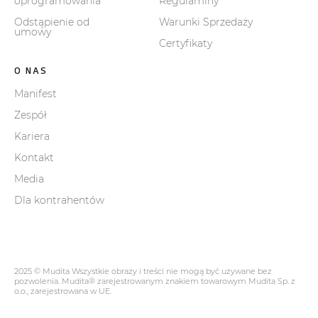
oprogramowania
Regulaminy
Odstąpienie od
Warunki Sprzedaży
umowy
Certyfikaty
O NAS
Manifest
Zespół
Kariera
Kontakt
Media
Dla kontrahentów
2025 © Mudita Wszystkie obrazy i treści nie mogą być używane bez
pozwolenia. Mudita® zarejestrowanym znakiem towarowym Mudita Sp. z
o.o., zarejestrowana w UE.