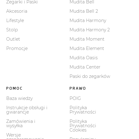
Zegarki i Paski
Mudita Bell
Akcesoria
Mudita Bell 2
Lifestyle
Mudita Harmony
Stolp
Mudita Harmony 2
Outlet
Mudita Moment
Promocje
Mudita Element
Mudita Oasis
Mudita Center
Paski do zegarków
POMOC
PRAWO
Baza wiedzy
POIG
Instrukcje obsługi i
Polityka
gwarancje
Prywatności
Zamówienia i
Polityka
wysyłka
Prywatności
Cookies
Wersje