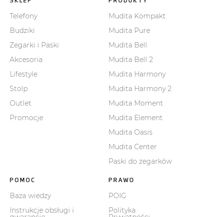
SKLEP
PRODUKTY
Telefony
Mudita Kompakt
Budziki
Mudita Pure
Zegarki i Paski
Mudita Bell
Akcesoria
Mudita Bell 2
Lifestyle
Mudita Harmony
Stolp
Mudita Harmony 2
Outlet
Mudita Moment
Promocje
Mudita Element
Mudita Oasis
Mudita Center
Paski do zegarków
POMOC
PRAWO
Baza wiedzy
POIG
Instrukcje obsługi i
Polityka